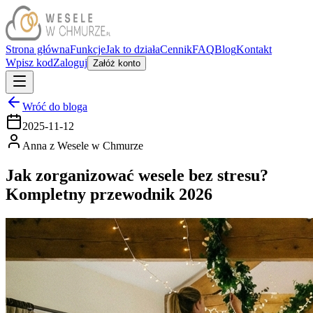
Strona główna
Funkcje
Jak to działa
Cennik
FAQ
Blog
Kontakt
Wpisz kod
Zaloguj
Załóż konto
Wróć do bloga
2025-11-12
Anna z Wesele w Chmurze
Jak zorganizować wesele bez stresu?
Kompletny przewodnik 2026