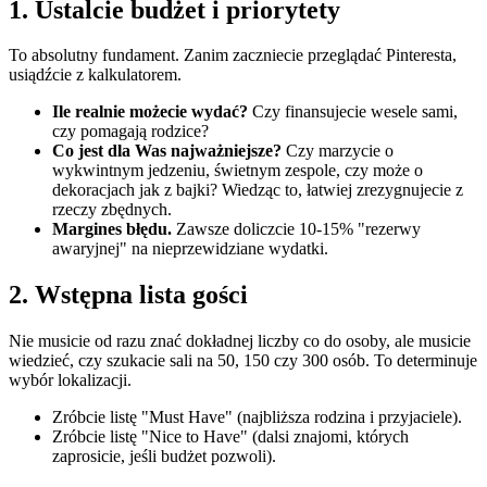
1. Ustalcie budżet i priorytety
To absolutny fundament. Zanim zaczniecie przeglądać Pinteresta,
usiądźcie z kalkulatorem.
Ile realnie możecie wydać?
Czy finansujecie wesele sami,
czy pomagają rodzice?
Co jest dla Was najważniejsze?
Czy marzycie o
wykwintnym jedzeniu, świetnym zespole, czy może o
dekoracjach jak z bajki? Wiedząc to, łatwiej zrezygnujecie z
rzeczy zbędnych.
Margines błędu.
Zawsze doliczcie 10-15% "rezerwy
awaryjnej" na nieprzewidziane wydatki.
2. Wstępna lista gości
Nie musicie od razu znać dokładnej liczby co do osoby, ale musicie
wiedzieć, czy szukacie sali na 50, 150 czy 300 osób. To determinuje
wybór lokalizacji.
Zróbcie listę "Must Have" (najbliższa rodzina i przyjaciele).
Zróbcie listę "Nice to Have" (dalsi znajomi, których
zaprosicie, jeśli budżet pozwoli).