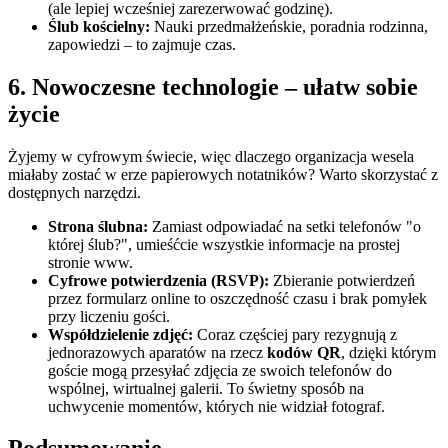
(ale lepiej wcześniej zarezerwować godzinę).
Ślub kościelny:
Nauki przedmałżeńskie, poradnia rodzinna,
zapowiedzi – to zajmuje czas.
6. Nowoczesne technologie – ułatw sobie
życie
Żyjemy w cyfrowym świecie, więc dlaczego organizacja wesela
miałaby zostać w erze papierowych notatników? Warto skorzystać z
dostępnych narzędzi.
Strona ślubna:
Zamiast odpowiadać na setki telefonów "o
której ślub?", umieśćcie wszystkie informacje na prostej
stronie www.
Cyfrowe potwierdzenia (RSVP):
Zbieranie potwierdzeń
przez formularz online to oszczędność czasu i brak pomyłek
przy liczeniu gości.
Współdzielenie zdjęć:
Coraz częściej pary rezygnują z
jednorazowych aparatów na rzecz
kodów QR
, dzięki którym
goście mogą przesyłać zdjęcia ze swoich telefonów do
wspólnej, wirtualnej galerii. To świetny sposób na
uchwycenie momentów, których nie widział fotograf.